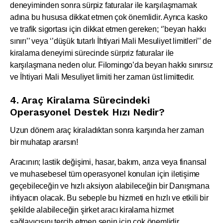
deneyiminden sonra sürpiz faturalar ile karşılaşmamak
adına bu hususa dikkat etmen çok önemlidir. Ayrıca kasko
ve trafik sigortası için dikkat etmen gereken; ‘’beyan hakkı
sınırı’’ veya ‘’düşük tutarlı İhtiyari Mali Mesuliyet limitleri’’ de
kiralama deneyimi sürecinde sürpriz faturalar ile
karşılaşmana neden olur. Filomingo’da beyan hakkı sınırsız
ve İhtiyari Mali Mesuliyet limiti her zaman üst limittedir.
4. Araç Kiralama Sürecindeki
Operasyonel Destek Hızı Nedir?
Uzun dönem araç kiraladıktan sonra karşında her zaman
bir muhatap ararsın!
Aracının; lastik değişimi, hasar, bakım, arıza veya finansal
ve muhasebesel tüm operasyonel konuları için iletişime
geçebileceğin ve hızlı aksiyon alabileceğin bir Danışmana
ihtiyacın olacak. Bu sebeple bu hizmeti en hızlı ve etkili bir
şekilde alabileceğin şirket aracı kiralama hizmet
sağlayıcısını tercih etmen senin için çok önemlidir.